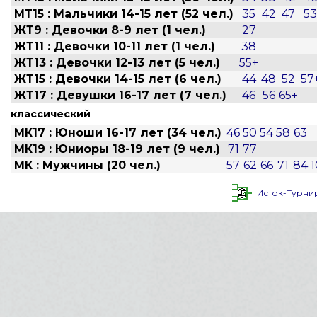
МТ15 : Мальчики 14-15 лет (52 чел.)
35
42
47
53
ЖТ9 : Девочки 8-9 лет (1 чел.)
27
ЖТ11 : Девочки 10-11 лет (1 чел.)
38
ЖТ13 : Девочки 12-13 лет (5 чел.)
55+
ЖТ15 : Девочки 14-15 лет (6 чел.)
44
48
52
57
ЖТ17 : Девушки 16-17 лет (7 чел.)
46
56
65+
классический
МК17 : Юноши 16-17 лет (34 чел.)
46
50
54
58
63
МК19 : Юниоры 18-19 лет (9 чел.)
71
77
МК : Мужчины (20 чел.)
57
62
66
71
84
Исток-Турни