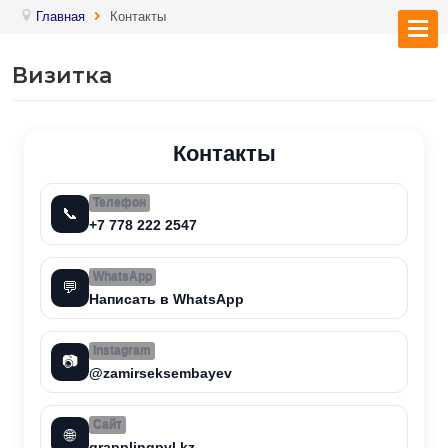
Главная
Контакты
Визитка
Контакты
Телефон
📞
+7 778 222 2547
WhatsApp
💬
Написать в WhatsApp
Instagram
📷
@zamirseksembayev
Сайт
🌐
grapplingpvl.kz